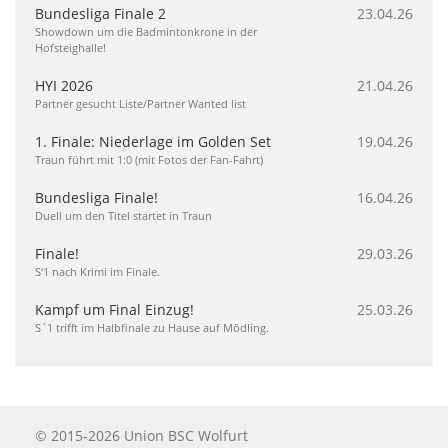
Bundesliga Finale 2
23.04.26
Showdown um die Badmintonkrone in der
Hofsteighalle!
HYI 2026
21.04.26
Partner gesucht Liste/Partner Wanted list
1. Finale: Niederlage im Golden Set
19.04.26
Traun führt mit 1:0 (mit Fotos der Fan-Fahrt)
Bundesliga Finale!
16.04.26
Duell um den Titel startet in Traun
Finale!
29.03.26
S‘1 nach Krimi im Finale.
Kampf um Final Einzug!
25.03.26
S`1 trifft im Halbfinale zu Hause auf Mödling.
© 2015-2026 Union BSC Wolfurt