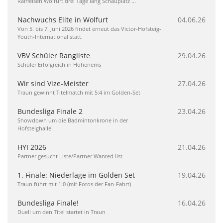
Raiffeisen Wolfurt drei Tage lang Schauplatz ...
Nachwuchs Elite in Wolfurt
04.06.26
Von 5. bis 7. Juni 2026 findet erneut das Victor-Hofsteig-
Youth-International statt.
VBV Schüler Rangliste
29.04.26
Schüler Erfolgreich in Hohenems
Wir sind Vize-Meister
27.04.26
Traun gewinnt Titelmatch mit 5:4 im Golden-Set
Bundesliga Finale 2
23.04.26
Showdown um die Badmintonkrone in der
Hofsteighalle!
HYI 2026
21.04.26
Partner gesucht Liste/Partner Wanted list
1. Finale: Niederlage im Golden Set
19.04.26
Traun führt mit 1:0 (mit Fotos der Fan-Fahrt)
Bundesliga Finale!
16.04.26
Duell um den Titel startet in Traun