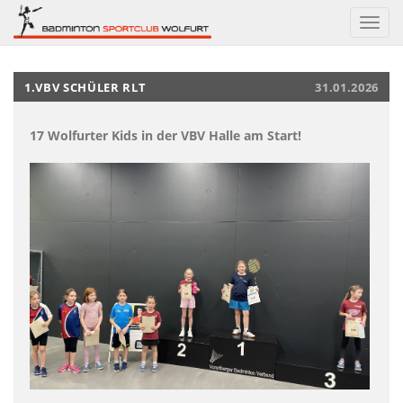
Navig
ein-/
1.VBV SCHÜLER RLT
31.01.2026
17 Wolfurter Kids in der VBV Halle am Start!